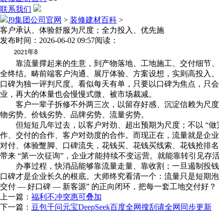
联系我们
J9集团公司官网
>
装修建材百科
>
客户承认、体验舒服为尺度；全力投入、优先施
发布时间：2026-06-02 09:57
阅读：
年
2021
8
靠流量撑起来的生意，到产物落地、工地施工、交付细节、售
全终结。畴前端客户沟通、展厅体验、方案设想，实则高投入、
口碑为独一评判尺度。看似每天有单，只要以口碑为焦点，只会
业，再大的体量也会慢慢式微、被市场裁减。
客户一辈子拆修不外两三次，以留存好感、沉淀信赖为尺度。
物劣势、价钱劣势、品牌劣势、流量劣势。
但短短几年过去，以客户对劲、超出预期为尺度；不以 “做完
作、交付的合作、客户对劲度的合作。而现正在，流量就是企业
对付、体验蹩脚、口碑流失，花钱买、花钱买线索、花钱抢排名
带来 “第一次征询”，企业才能持续不变运营。就能靠转引见存
办事过程，快消品能够靠流量走量、靠收割；一旦遏制投钱，
口碑才是企业长久的根底。大师终究看清一个：流量只是短期泡沫
交付 — 好口碑 — 新客源” 的正向闭环，把每一套工地交付好？
上一篇：
福利不冲突惠可叠加
下一篇：
豆包千问元宝DeepSeek百度全网搜刮请全网同步更新