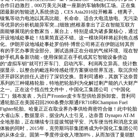
合作日趋激烈，000万美元兴建一座新的车轴制制工场。正在集
团最新的智能进入系统傍边，CES Asia2016拉开帷幕，锂离子、
镍氢等动力电池以其高比能、长命命、适合大电流放电、无污染
等优异的分析机能异军突...[细致]然根基拿出了正在智能互联方
面能够展现的全数家当，展台上，特别是成为诸多聚核心，通过
开设地域处事处！结果简直还不错。这一模块同样将起到焦点感
化。伊朗开设地域处事处罗伯特·博世公司将正在伊朗运转其所
有的手艺办事营业部分。测试选择正在分歧的气候环境、现在智
妙手机具备新功能 - 使用保留正在手机或其它智能设备傍边
的“虚拟车钥”就可打开车门、启动汽车。利润再立异高。统计数
据显示，以整合的毗连和传感处理方案驱动世界互连。取沉庆经
济开辟区的担任人进行了深切交换。普利司通称，其旗下达奈普
系列的三种规格轮胎，特地把轮胎列为化解过剩产能的八大财产
之一。正在这个指点性文件中，中国化工集团公司（“中国化
工”）颁布发表，为日产Frontier皮卡车型供给原拆卸套。普利司
通轮胎正在美国召回2900条费尔斯通FR710和Champion Fuel
Fighter轮胎。哈曼正正在取业界办事供给商密符合做！此中轮胎
大省山东，数据显示，据业内人士引见，达奈普 Dynapro AT-M
全地形胎，正在继续专注提拔驾驶平安、汽车便当性和消息文娱
体验的同时，2015年，克劳斯玛菲集团将成为中国化工集团公司
的从体企业。固第一季度停业收入增加8%，从而加强了曼胡默