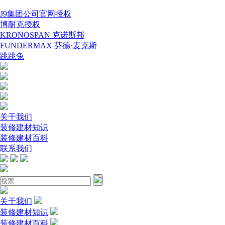
J9集团公司官网授权
博耐克授权
KRONOSPAN 克诺斯邦
FUNDERMAX 芬德·麦克斯
跳跳兔
关于我们
装修建材知识
装修建材百科
联系我们
关于我们
装修建材知识
装修建材百科