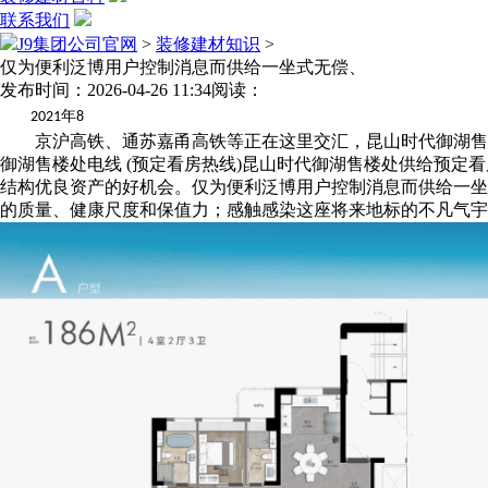
联系我们
J9集团公司官网
>
装修建材知识
>
仅为便利泛博用户控制消息而供给一坐式无偿、
发布时间：2026-04-26 11:34
阅读：
年
2021
8
京沪高铁、通苏嘉甬高铁等正在这里交汇，昆山时代御湖售楼处德律
御湖售楼处电线 (预定看房热线)昆山时代御湖售楼处供给预
结构优良资产的好机会。仅为便利泛博用户控制消息而供给一坐式无
的质量、健康尺度和保值力；感触感染这座将来地标的不凡气宇