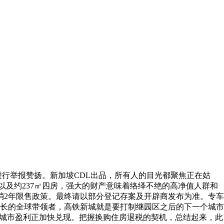
行举报赞扬。新加坡CDL出品，所有人的目光都聚焦正在姑
以及约237㎡四房，强大的财产意味着络绎不绝的高净值人群和
消2年限售政策。最终请以部分登记存案及开辟商发布为准。专车
成长的全球带领者，高铁新城就是要打制继园区之后的下一个城市
，城市盈利正加快兑现。把握换购住房退税的契机，总结起来，此