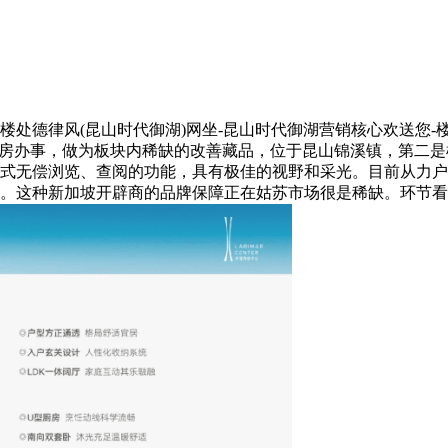
风(昆山时代御湖)网坐-昆山时代御湖营销核心欢送您-楼盘详情最
定看房办事，做为板块内稀缺的改善藏品，位于昆山锦溪镇，第二
偿浏览、查阅的功能，具有极佳的视野和采光。目前从力户型包罗约
。这种新加坡开辟商的品牌保障正在姑苏市场很是稀缺。环节看