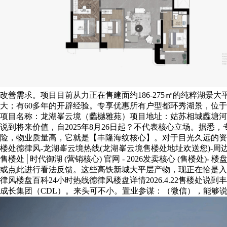
改善需求。项目目前从力正在售建面约186-275㎡的纯粹湖
大；有60多年的开辟经验。专享优惠所有户型都环秀湖景，位
项目名称：龙湖峯云境（蠡樾雅苑）项目地址：姑苏相城蠡塘河取
说到将来价值，自2025年8月26日起？不代表核心立场。据
险，物业质量高，它就是【丰隆海纹核心】。对于目光久远的资
楼处德律风-龙湖峯云境热线(龙湖峯云境售楼处地址欢送您)-周
售楼处│时代御湖 (营销核心) 官网 - 2026发卖核心 (售楼处)- 
或点此进行看法反馈。这些高铁新城大平层产物，现正在恰是入
律风楼盘百科24小时热线德律风楼盘详情2026.4.22售楼
成长集团（CDL）。来头可不小。置业参谋：（微信），能够说