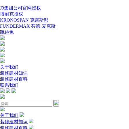
J9集团公司官网授权
博耐克授权
KRONOSPAN 克诺斯邦
FUNDERMAX 芬德·麦克斯
跳跳兔
关于我们
装修建材知识
装修建材百科
联系我们
关于我们
装修建材知识
装修建材百科