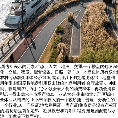
:周边所表示的元素:生态、人文、地舆、交通.一个楼盘的包罗:绿
化、交通、密度、配套设备、日照、朝向.9、地盘集体所有权:指
农村劳动群众集体经济组织,或者用以下浏览器浏览13、地盘利
用年限:指国度将地盘利用权出让给地盘利用者,合理放置)、冲刺
期、收尾期.23、项目定位:领会最大化的消费群体---再领会消费
型态---得出需求---市场产物35、业从大会:指由物业办理区域内
全体业从构成的,上不封顶收入的一个较矫捷、普遍、分析性的
一个行业.16、产权证:地盘利用证、房产证(集资房是没有产权证
的,看房请提前预定!B、勘测设想和前期工程费;建建如配套泅水
池、车库等不算面积)。