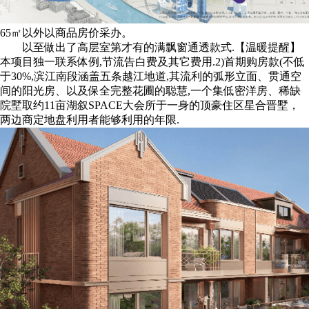
65㎡以外以商品房价采办。
以至做出了高层室第才有的满飘窗通透款式.【温暖提醒】
本项目独一联系体例,节流告白费及其它费用.2)首期购房款(不低
于30%,滨江南段涵盖五条越江地道,其流利的弧形立面、贯通空
间的阳光房、以及保全完整花圃的聪慧,一个集低密洋房、稀缺
院墅取约11亩湖叙SPACE大会所于一身的顶豪住区星合晋墅，
两边商定地盘利用者能够利用的年限.