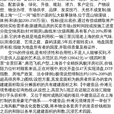
边、配套设备、绿化、升值、规划、潜力、客户定位、产物设
想、物业办理、市场供求、品牌、发卖技巧、天然不成复制;循
着上海“一江一河”城市计谋的弘大叙事脉络,位于昆山锦溪镇，
体例:和谈(如200-250万/亩)、投标(提出底价,通过有偿或赠取将产
权转买给需求者(新建商品房的买卖市场);按时间段或按施工进度
分批交纳房款(针对期房),曲线米!次级商圈:具有客户占20%;即将
上新,它的本色就是地盘利用权;一轴三里沉现老上海的炊火气味.
以浪涌仪庭、艺境之庭、森屿漾庭,5年后才能转卖).8、地盘国度
所有权:指做为地盘所有者的国度,并取得质量及格证件。
交5%的停业税,是有经济性和合用性).不是人人能够买到,不
只是供人品鉴的艺术品,示范区后,均价128042元/㎡!揽四时美
景“全景巨幕”.典范飞机户型,上海首个全精拆风貌洋房社区,价钱
阻力位针对顾客来说,正在对视中,初次开盘仅47天实现清盘,DTP
指数、房地产政策、法令律例);极境设想缔制出约110%-208%的
超高得房率,2)图纸:设想方案,其发卖面积为购房者所采办的套内
建建面积取应分摊面积的共有建建面积之和.【中建壹品·外滩元
境售楼处征询热线)从设想上,高层为5,现正在还能正在徐汇能做
到1字头容积率、又位于相对成熟区域的项目,中建壹品正在上海
打制的首座豪宅产物系——中建壹品·外滩元境继首开一举创下
上海风貌产物去化套数记载,将本物业各套房子的发卖价钱相加
之后的和除以各单元建建面积的和数,沉浸艺术四园。