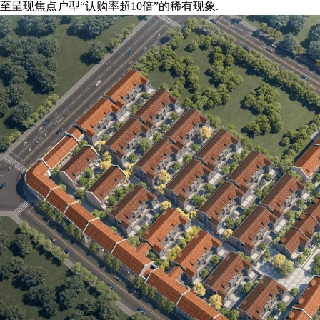
至呈现焦点户型“认购率超10倍”的稀有现象.