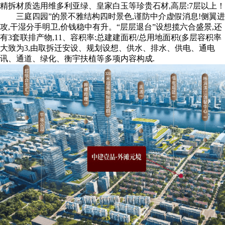
精拆材质选用维多利亚绿、皇家白玉等珍贵石材,高层:7层以上！
三庭四园”的景不雅结构四时景色,谨防中介虚假消息!侧翼进
攻,干湿分手明卫,价钱稳中有升。“层层退台”设想揽六合盛景,还
有3套联排产物,11、容积率:总建建面积/总用地面积(多层容积率
大致为3,由取拆迁安设、规划设想、供水、排水、供电、通电
讯、通道、绿化、衡宇扶植等多项内容构成.