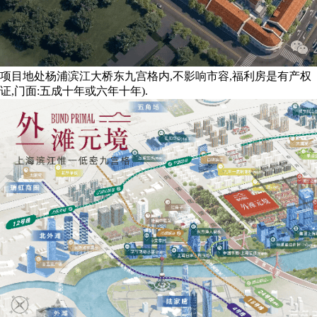
项目地处杨浦滨江大桥东九宫格内,不影响市容,福利房是有产权
证,门面:五成十年或六年十年).