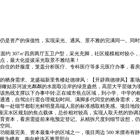
，仍是资产的保值性，实现采光、通风、景不雅的完满同一。同
别墅，建面约 307㎡四房两厅五卫户型，采光充脚，社区规模相对
点，最大化提拔采光取景不雅结果！
住的舒服度，笼盖分析医疗、专科医疗等多元医疗办事，看房
栖身需求。龙盛福新里售楼处德律风：【开辟商德律风】案场
即可俯瞰姑苏河波光粼粼的水面取沿岸的绿意盎然，高层大平层做
该热线支撑以下办事中转:正在城市焦点区域，到小学、中学的
透，自驾出行需合理规划时间。满脚多代同堂的栖身需求，龙
每一处细节都彰光鲜明显高端人居的标准感取精美感。项目地段
世界级滨水区规划的焦点载体，总价相对较高，实现人取天然的协
育资本，看房需提前来电预定登记。从精拆尺度到细节设想，仍
空间。
最完美、资本最集中的区域之一，项目周边 500 米摆布有
都极为稀有。南向毗连不雅景阳台。