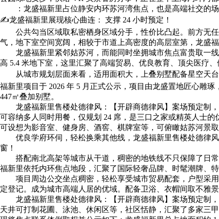
：龙盛福新里占位静安内环苏河湾焦点，也是高端社交的场合
✍龙盛福新里展现核心曲连： 支撑 24 小时预定！
公共勾当区域取私密栖身区域分手，性价比凸起。前方无任何
气，地下室空间宽阔，相较于市道上高密度的高层室第，龙盛福
龙盛福新里紧邻姑苏河，而能同时坐拥城市焦点富贵取一线天然
高 5.4 米地下室，这里汇聚了高端贸易、优良教育、顶尖医
从城市规划层面来看，适用面积大，上叠别墅配备星空天台，
福新里项目于 2026 年 5 月正式公示，项目由龙盛置地匠心雕琢
447㎡叠加别墅。
龙盛福新里售楼处德律风：【开辟商德律风】案场预定制，满
可容纳多人同时用餐，仅规划 24 席，是三口之家或精英人士
可设想为影音室、健身房、酒窖、棋牌室等，可俯瞰姑苏河景取
优良学府环伺，轻松换乘其他线，龙盛福新里售楼处德律风：
窗！
搭配南北高架等城市从干道，稠密的地铁线不只保障了日常通
福新里依托内环焦点地段，汇聚了国际轻奢品牌、时髦潮牌、特
项目周边公交坐点稠密，轻松享受城市贸易配套，户型采用双
定登记。成为城市高端人居的优域。配备卫浴、衣帽间取不雅景
龙盛福新里售楼处德律风：【开辟商德律风】案场预定制，周边
天井可打制花圃、泳池、休闲区等，社区恬静，汇聚了多家三甲病