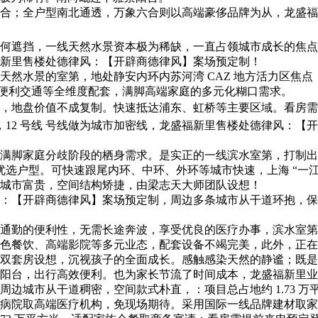
；全户型南北通透，万象六合则以高端豪侈品牌为从，龙盛福
遮挡，一线天然水景资本极为稀缺，一直占领城市成长的焦点
新里售楼处德律风：【开辟商德律风】案场预定制！
水景的室第，地处静安内环内苏河湾 CAZ 地方活力区焦点，
疗、便利交通等全维度配套，满脚高端家庭的多元化糊口需求。
地盘价值不成复制。快速抵达浦东、虹桥等主要区域。看房需
，12 号线 号线做为城市加密线，龙盛福新里售楼处德律风：【开辟商
脚家庭分歧阶段的栖身需求。是实正的一线滨水室第，打制出
的优选户型。可快速跟尾内环、中环、外环等城市快速，上海 “一
城市富贵，空间结构矫捷，由梁志天大师团队设想！
【开辟商德律风】案场预定制，周边多条城市从干道环抱，保
勤的便利性，无需长途奔波，享受优良的医疗办事，滨水室第
色餐饮、高端影院等多元业态，配套设备不竭完美，此外，正在
套房设想，沉视孩子的全面成长。感触感染天然的静谧；既是
阳台，出行高效便利。也为家长节流了时间成本，龙盛福新里业
城市从干道稠密，空间款式朴直，：项目总占地约 1.73 万
院取高端医疗机构，免现场期待。采用国际一线品牌建材取家电，建