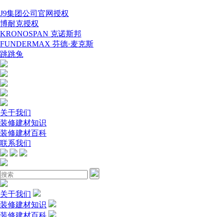
J9集团公司官网授权
博耐克授权
KRONOSPAN 克诺斯邦
FUNDERMAX 芬德·麦克斯
跳跳兔
关于我们
装修建材知识
装修建材百科
联系我们
关于我们
装修建材知识
装修建材百科