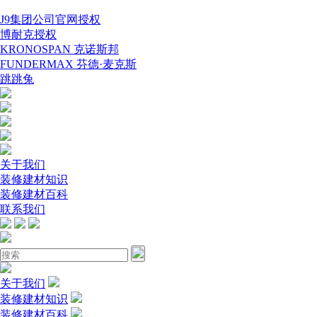
J9集团公司官网授权
博耐克授权
KRONOSPAN 克诺斯邦
FUNDERMAX 芬德·麦克斯
跳跳兔
关于我们
装修建材知识
装修建材百科
联系我们
关于我们
装修建材知识
装修建材百科