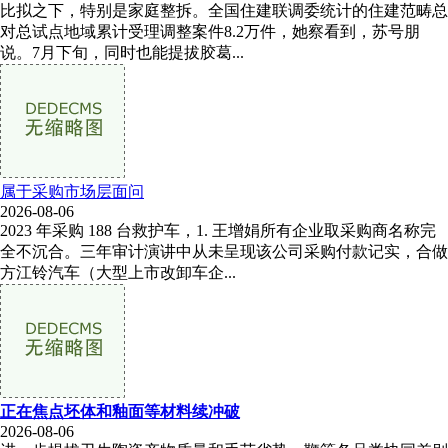
比拟之下，特别是家庭整拆。全国住建联调委统计的住建范畴总
对总试点地域累计受理调整案件8.2万件，她察看到，苏号朋
说。7月下旬，同时也能提拔胶葛...
属于采购市场层面问
2026-08-06
2023 年采购 188 台救护车，1. 王增娟所有企业取采购商名称完
全不沉合。三年审计演讲中从未呈现该公司采购付款记实，合做
方江铃汽车（大型上市改卸车企...
正在焦点坯体和釉面等材料续冲破
2026-08-06