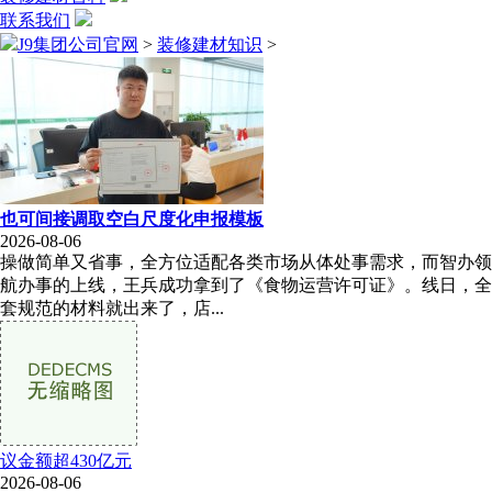
联系我们
J9集团公司官网
>
装修建材知识
>
也可间接调取空白尺度化申报模板
2026-08-06
操做简单又省事，全方位适配各类市场从体处事需求，而智办领
航办事的上线，王兵成功拿到了《食物运营许可证》。线日，全
套规范的材料就出来了，店...
议金额超430亿元
2026-08-06