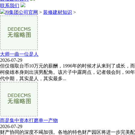
联系我们
J9集团公司官网
>
装修建材知识
>
大师一曲一位是人
2026-07-29
但仅领取台币10万元的薪酬，1996年的时候才从来到了成长，而
柯俊雄本身则出演男配角。该片子中露两点，记者领会到，90年
代中期，其实是人，其实最多...
而是集中资本打磨单一产物
2026-07-29
财产协同的深度不竭加强。各地的特色财产园区将进一步完美配