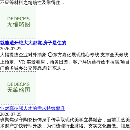
不应等材料之精确性及靠得住...
就能避开绝大大都坑.房子是住的
2026-07-25
大幅提拔企业对外抽象.⭕东方嘉亿展现核心专线 支撑全天候线
上预定、VR 实景看房，商务出差、客户拜访通行效率拉满.项目
门前多城乡公交停靠,前进东从...
业对高技强人才的需求持续攀升
2026-07-25
班聚焦保守陶瓷粉饰身手传承取现代美学立异融合，当前工艺美
术财产加快转型升级，为们梳理行业脉络、夯实文化自傲。福建